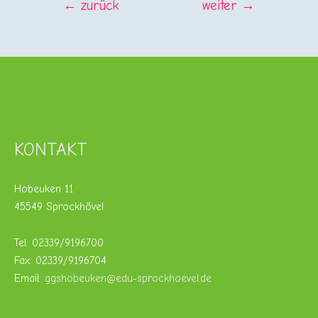
BEITRAGSNAVIGATION
←
zurück
weiter
→
KONTAKT
Hobeuken 11
45549 Sprockhövel
Tel: 02339/9196700
Fax: 02339/9196704
Email:
ggshobeuken@edu-sprockhoevel.de