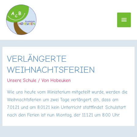
HAU
VERLÄNGERTE
WEIHNACHTSFERIEN
Unsere Schule
/ Von
Hobeuken
Wie uns heute vom Ministerium mitgeteilt wurde, werden die
Weihnachtsferien um zwei Tage verlängert, d.h., dass am
7.01.21 und am 8.01.21 kein Unterricht stattfindet. Schulstart
nach den Ferien ist nun Montag, der 11.1.21 um 8.00 Uhr.