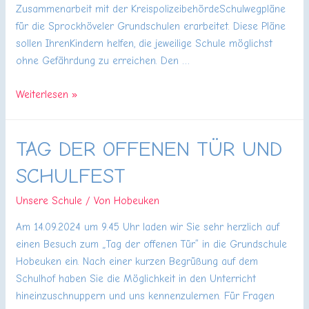
Zusammenarbeit mit der KreispolizeibehördeSchulwegpläne
für die Sprockhöveler Grundschulen erarbeitet. Diese Pläne
sollen IhrenKindern helfen, die jeweilige Schule möglichst
ohne Gefährdung zu erreichen. Den …
Der
Weiterlesen »
neue
Schulwegplan
TAG DER OFFENEN TÜR UND
der
Stadt
SCHULFEST
Sprockhövel
Unsere Schule
/ Von
Hobeuken
Am 14.09.2024 um 9.45 Uhr laden wir Sie sehr herzlich auf
einen Besuch zum „Tag der offenen Tür“ in die Grundschule
Hobeuken ein. Nach einer kurzen Begrüßung auf dem
Schulhof haben Sie die Möglichkeit in den Unterricht
hineinzuschnuppern und uns kennenzulernen. Für Fragen