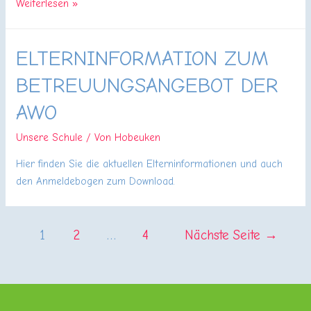
Vorleseaktion
Weiterlesen »
an
der
ELTERNINFORMATION ZUM
Grundschule
Hobeuken
BETREUUNGSANGEBOT DER
in
Sprockhövel
AWO
Unsere Schule
/ Von
Hobeuken
Hier finden Sie die aktuellen Elterninformationen und auch
den Anmeldebogen zum Download.
SEITENNUMMERIERUNG
1
2
…
4
Nächste Seite
→
DER
BEITRÄGE