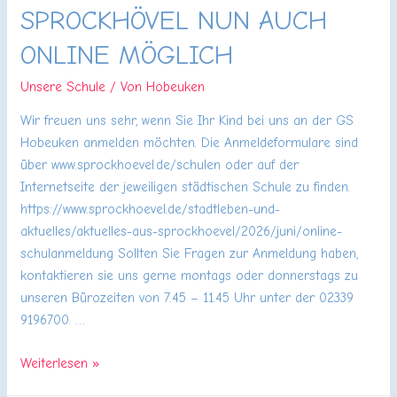
SPROCKHÖVEL NUN AUCH
ONLINE MÖGLICH
Unsere Schule
/ Von
Hobeuken
Wir freuen uns sehr, wenn Sie Ihr Kind bei uns an der GS
Hobeuken anmelden möchten. Die Anmeldeformulare sind
über www.sprockhoevel.de/schulen oder auf der
Internetseite der jeweiligen städtischen Schule zu finden.
https://www.sprockhoevel.de/stadtleben-und-
aktuelles/aktuelles-aus-sprockhoevel/2026/juni/online-
schulanmeldung Sollten Sie Fragen zur Anmeldung haben,
kontaktieren sie uns gerne montags oder donnerstags zu
unseren Bürozeiten von 7.45 – 11.45 Uhr unter der 02339
9196700. …
Schulanmeldung
Weiterlesen »
in