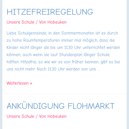
Sprockhövel
HITZEFREIREGELUNG
nun
auch
Unsere Schule
/ Von
Hobeuken
online
möglich
Liebe Schulgemeinde, in den Sommermonaten ist es durch
zu hohe Raumtemperaturen immer mal möglich, dass die
Kinder nicht länger als bis um 11.30 Uhr unterrichtet werden
können, auch wenn sie laut Stundenplan länger Schule
hätten. Hitzefrei, so wie wir es von früher kennen, gibt es bei
uns nicht mehr. Nach 11.30 Uhr werden von uns …
Hitzefreiregelung
Weiterlesen »
ANKÜNDIGUNG FLOHMARKT
Unsere Schule
/ Von
Hobeuken