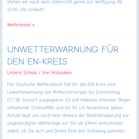
stehen wir nach dem Unterricht gerne zur Verfügung. Ab
12.00 Uhr schließt …
Tag
Weiterlesen »
der
offenen
UNWETTERWARNUNG FÜR
Tür
und
DEN EN-KREIS
Schulfest
Unsere Schule
/ Von
Hobeuken
Der Deutsche Wetterdienst hat für den EN-Kreis eine
Unwetterwarnung von Mittwochmorgen bis Donnerstag
(17./18. Januar) ausgegeben. Es soll teilweise intensive länger
anhaltende Schneefälle und bis 40 cm Neuschnee geben.
Aktuell liegt uns noch kein Hinweis der Bezirksregierung zur
angekündigten Wetterlage vor. Sie als Eltern entscheiden
selbst, ob Sie sich und Ihrem Kind den Schulweg zumuten …