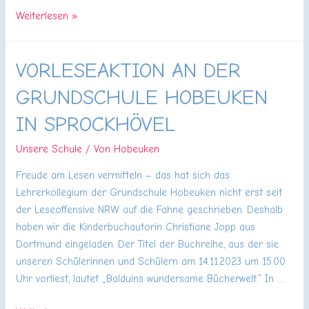
Unwetterwarnung
Weiterlesen »
für
den
VORLESEAKTION AN DER
EN-
Kreis
GRUNDSCHULE HOBEUKEN
IN SPROCKHÖVEL
Unsere Schule
/ Von
Hobeuken
Freude am Lesen vermitteln – das hat sich das
Lehrerkollegium der Grundschule Hobeuken nicht erst seit
der Leseoffensive NRW auf die Fahne geschrieben. Deshalb
haben wir die Kinderbuchautorin Christiane Jopp aus
Dortmund eingeladen. Der Titel der Buchreihe, aus der sie
unseren Schülerinnen und Schülern am 14.11.2023 um 15.00
Uhr vorliest, lautet „Balduins wundersame Bücherwelt.“ In …