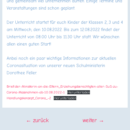
und gemeinsam viel unternehmen dürfen. Einige Termine und
Veranstaltungen sind schon geplant.
Der Unterricht startet für euch Kinder der Klassen 2, 3 und 4
am Mittwoch, den 10.08.2022. Bis zum 12.08.2022 findet der
Unterricht von 08:00 Uhr bis 11:30 Uhr statt. Wir wünschen
allen einen guten Start!
Anbei noch ein paar wichtige Informationen zur aktuellen
Coronasituation von unserer neuen Schulministerin
Dorothee Feller.
Brief-der-Ministerin-an-die-Eltern_Erziehungsberechtigten-aller-SuS-zu-
Corona-Massnahmen-ab-10.08.2022-1
Herunterladen
Handlungskonzept_Corona_-2
Herunterladen
BEITRAGSNAVIGATION
←
zurück
weiter
→